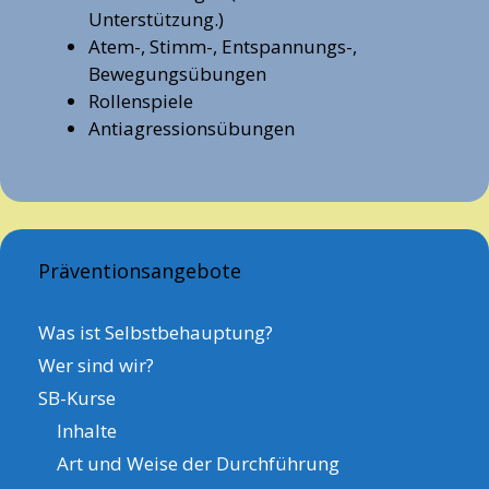
Unterstützung.)
Atem-, Stimm-, Entspannungs-,
Bewegungsübungen
Rollenspiele
Antiagressionsübungen
Präventionsangebote
Was ist Selbstbehauptung?
Wer sind wir?
SB-Kurse
Inhalte
Art und Weise der Durchführung